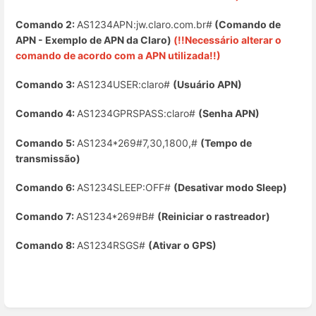
Comando 2:
AS1234APN:jw.claro.com.br#
(
Comando de
APN - Exemplo de APN da Claro)
(!!Necessário alterar o
comando de acordo com a APN utilizada!!)
Comando 3:
AS1234USER:claro#
(Usuário APN)
Comando 4:
AS1234GPRSPASS:claro#
(Senha APN)
Comando 5:
AS1234*269#7,30,1800,#
(Tempo de
transmissão)
Comando 6:
AS1234SLEEP:OFF#
(Desativar modo Sleep)
Comando 7:
AS1234*269#B#
(Reiniciar o rastreador)
Comando 8:
AS1234RSGS#
(Ativar o GPS)