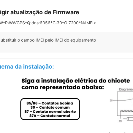
igir atualização de Firmware
*P:WWGPS*Q:dns:6056*C:30*O:7200*N:IMEI>
ubstituir o campo IMEI pelo IMEI do equipamento
ema da instalação: