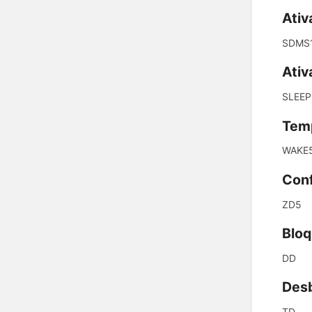
Ativ
SDMS
Ativ
SLEEP
Temp
WAKE
Conf
ZD5
Bloq
DD
Desb
TD