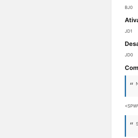
BJ0
Ativ
JD1
Desa
JD0
Coma
N
<SPWW