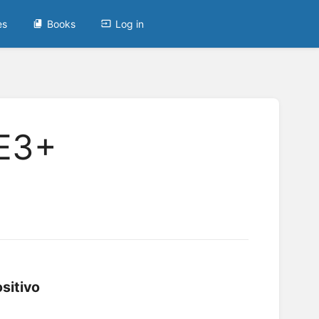
es
Books
Log in
 E3+
sitivo