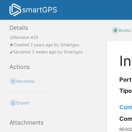
smartGPS
Details
Books
Revision #25
Created
2 years ago
by
Smartgps
Updated
2 weeks ago
by
Smartgps
I
Actions
Port
Revisions
Tipo
Export
Conf
Coma
Attachments
REG0