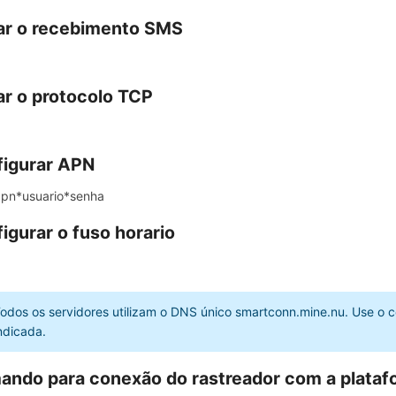
ar o recebimento SMS
ar o protocolo TCP
igurar APN
pn*usuario*senha
igurar o fuso horario
odos os servidores utilizam o DNS único smartconn.mine.nu. Use o
ndicada.
ndo para conexão do rastreador com a platafo