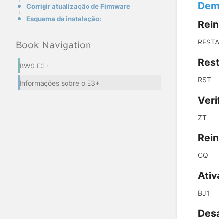
Dem
Corrigir atualização de Firmware
Esquema da instalação:
Rein
REST
Book Navigation
Rest
BWS E3+
RST
Informações sobre o E3+
Veri
ZT
Rein
CQ
Ativ
BJ1
Desa