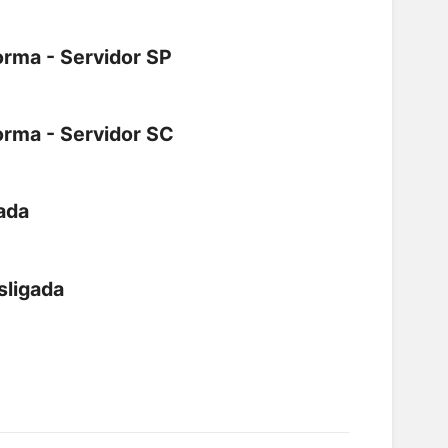
orma - Servidor SP
orma - Servidor SC
ada
sligada