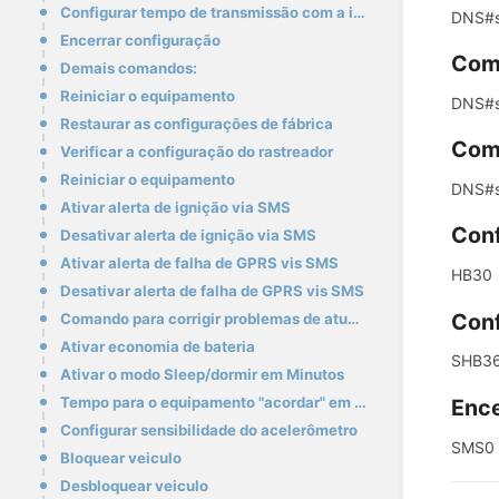
Configurar tempo de transmissão com a ignição desligada
DNS#s
Encerrar configuração
Coma
Demais comandos:
Reiniciar o equipamento
DNS#s
Restaurar as configurações de fábrica
Coma
Verificar a configuração do rastreador
Reiniciar o equipamento
DNS#s
Ativar alerta de ignição via SMS
Conf
Desativar alerta de ignição via SMS
Ativar alerta de falha de GPRS vis SMS
HB30
Desativar alerta de falha de GPRS vis SMS
Conf
Comando para corrigir problemas de atualização
Ativar economia de bateria
SHB3
Ativar o modo Sleep/dormir em Minutos
Tempo para o equipamento "acordar" em minutos
Ence
Configurar sensibilidade do acelerômetro
SMS0
Bloquear veiculo
Desbloquear veiculo