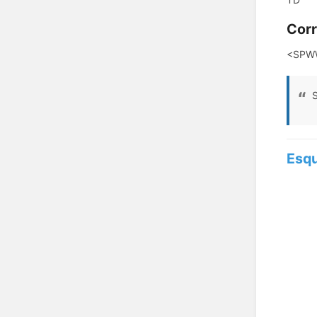
Corr
<SPWW
S
Esqu