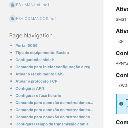
E3+ MANUAL.pdf
Ativ
E3+ COMANDOS.pdf
SMS1
Ativ
Page Navigation
TCP
Porta: 6056
Conf
Tipo de equipamento: Básico
Configuração inicial:
APN*a
Comando para iniciar configuração e registrar dispositivo
Ativar o recebimento SMS
Conf
Ativar o protocolo TCP
TZW0
Configurar APN
Configurar o fuso horario
T
Comando para conexão do rastreador com a plataforma - Servidor AL
i
Comando para conexão do rastreador com a plataforma - Servidor SP
Comando para conexão do rastreador com a plataforma - Servidor SC
Coma
Configurar tempo de transmissão com a ignição ligada