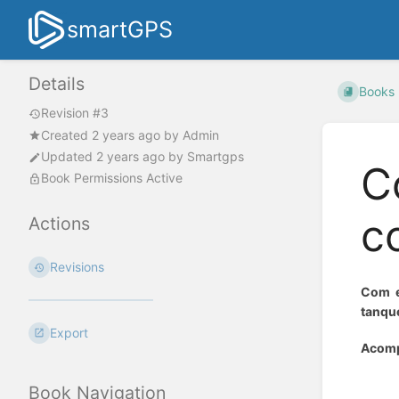
smartGPS
Details
Books
Revision #3
Created
2 years ago
by
Admin
Updated
2 years ago
by
Smartgps
C
Book Permissions Active
c
Actions
Revisions
Com e
tanque
Export
Acomp
Enter
Book Navigation
section