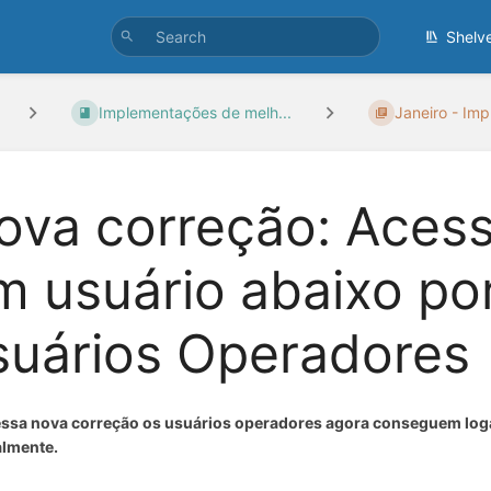
Shelv
Implementações de melh...
Janeiro - Imp
ova correção: Acess
m usuário abaixo po
suários Operadores
ssa nova correção os usuários operadores agora conseguem loga
lmente.