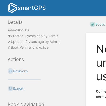
smartGPS
Details
Books
Revision #3
Created
2 years ago
by
Admin
Updated
2 years ago
by
Admin
N
Book Permissions Active
u
Actions
Revisions
u
Export
Com e
norma
Book Navigation
Enter